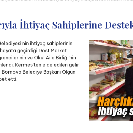
rıyla İhtiyaç Sahiplerine Deste
ediyesi’nin ihtiyaç sahiplerinin
n hayata geçirdiği Dost Market
ncilerinin ve Okul Aile Birliği’nin
lendi. Kermes’ten elde edilen gelir
’i Bornova Belediye Başkanı Olgun
bet etti.