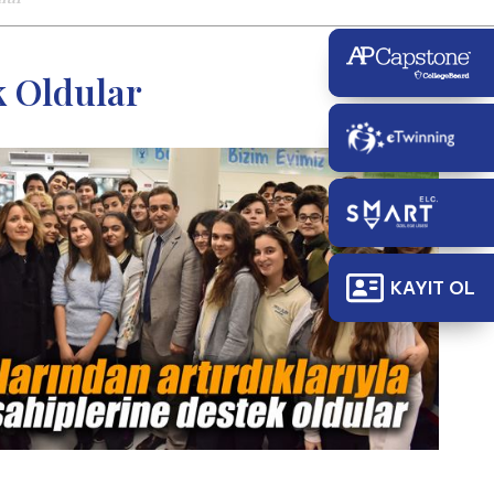
k Oldular
KAYIT OL