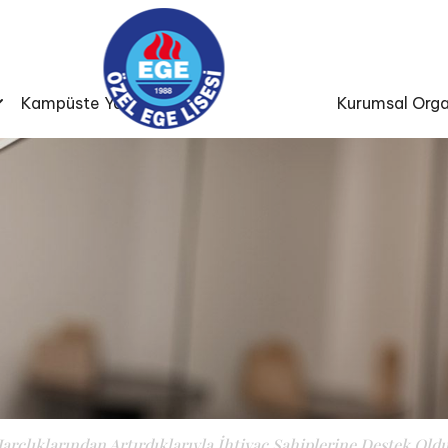
Kampüste Yaşam
Kurumsal Orga
arçlıklarından Artırdıklarıyla İhtiyaç Sahiplerine Destek Oldu