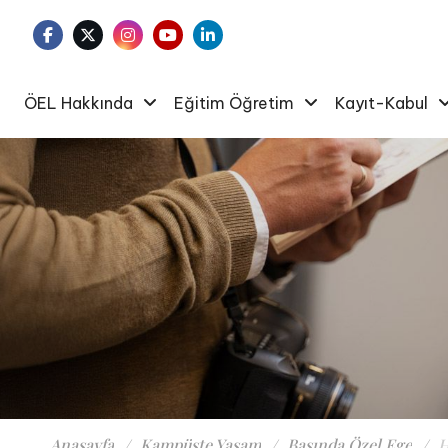
ÖEL Hakkında
Eğitim Öğretim
Kayıt-Kabul
Anasayfa
Kampüste Yaşam
Basında Özel Ege
H