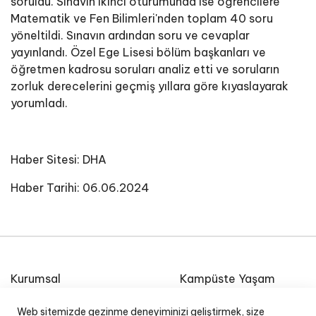
soruldu. Sınavın ikinci oturumunda ise öğrencilere
Matematik ve Fen Bilimleri'nden toplam 40 soru
yöneltildi. Sınavın ardından soru ve cevaplar
yayınlandı. Özel Ege Lisesi bölüm başkanları ve
öğretmen kadrosu soruları analiz etti ve soruların
zorluk derecelerini geçmiş yıllara göre kıyaslayarak
yorumladı.
Haber Sitesi:
DHA
Haber Tarihi: 06.06.2024
Kurumsal
Kampüste Yaşam
Etkinlik Takvimi
Özel Ege Lisesi Okul
Web sitemizde gezinme deneyiminizi geliştirmek, size