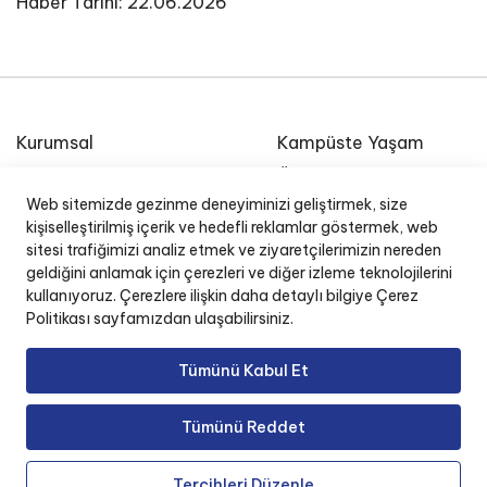
Haber Tarihi: 22.06.2026
Kurumsal
Kampüste Yaşam
Etkinlik Takvimi
Özel Ege Lisesi Okul
Radyosu
Web sitemizde gezinme deneyiminizi geliştirmek, size
E-Posta
kişiselleştirilmiş içerik ve hedefli reklamlar göstermek, web
İnsan Kaynakları
sitesi trafiğimizi analiz etmek ve ziyaretçilerimizin nereden
Okul Yönetim Sistemi (O
geldiğini anlamak için çerezleri ve diğer izleme teknolojilerini
kullanıyoruz. Çerezlere ilişkin daha detaylı bilgiye Çerez
Politikası sayfamızdan ulaşabilirsiniz.
Tümünü Kabul Et
Copyright © 2025 Özel Ege Lisesi. Tüm Hakları
Tümünü Reddet
Saklıdır.
Tercihleri Düzenle