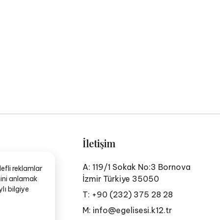
İletişim
A: 119/1 Sokak No:3 Bornova
efli reklamlar
İzmir Türkiye 35050
ğini anlamak
lı bilgiye
T: +90 (232) 375 28 28
M:
info@egelisesi.k12.tr