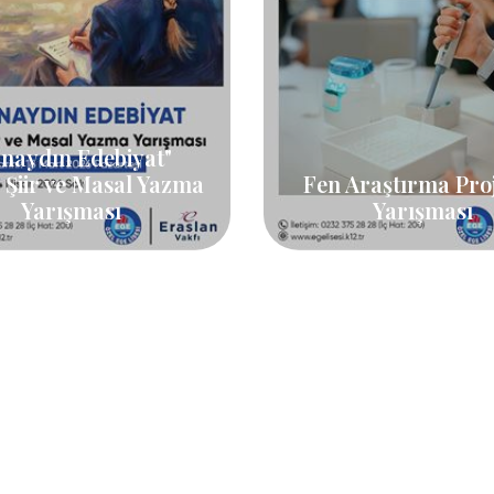
naydın Edebiyat"
 Şiir ve Masal Yazma
Fen Araştırma Proj
Yarışması
Yarışması