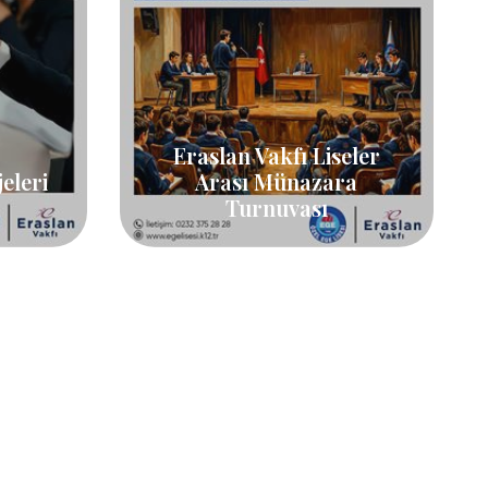
Eraslan Vakfı Liseler
eleri
Arası Münazara
Turnuvası