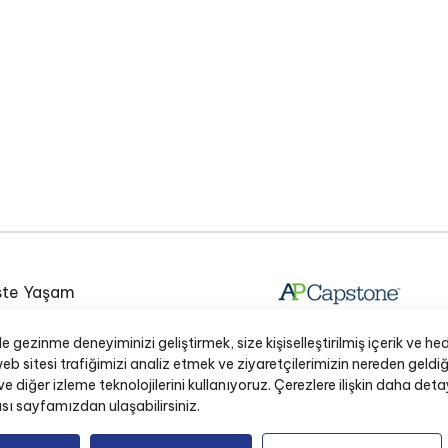
te Yaşam
e Lisesi Okul Radyosu
gezinme deneyiminizi geliştirmek, size kişiselleştirilmiş içerik ve hed
aynakları
b sitesi trafiğimizi analiz etmek ve ziyaretçilerimizin nereden geldi
 ve diğer izleme teknolojilerini kullanıyoruz. Çerezlere ilişkin daha detay
netim Sistemi (OYS)
ası sayfamızdan ulaşabilirsiniz.