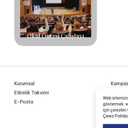
Okul Öncesi Çalıştayı
Kurumsal
Kampüs
Etkinlik Takvimi
Özel Eg
Web sitemizde 
E-Posta
İnsan K
göstermek, we
için çerezleri
Okul Yö
Çerez Politik