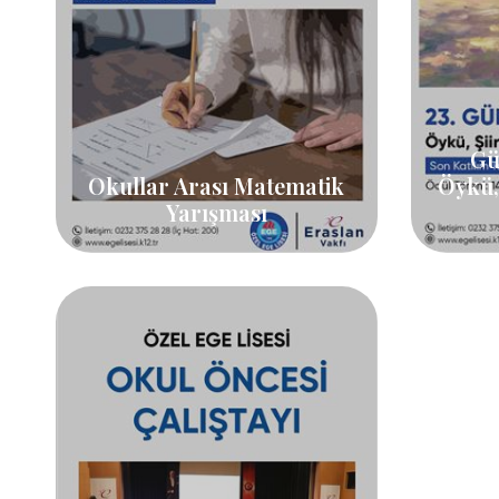
Gü
Okullar Arası Matematik
Öykü,
Yarışması