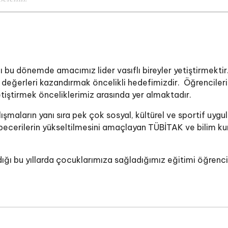
 bu dönemde amacımız lider vasıflı bireyler yetiştirmektir.
e değerleri kazandırmak öncelikli hedefimizdir. Öğrencileri
 yetiştirmek önceliklerimiz arasında yer almaktadır.
maların yanı sıra pek çok sosyal, kültürel ve sportif uygul
k becerilerin yükseltilmesini amaçlayan TÜBİTAK ve bilim ku
ığı bu yıllarda çocuklarımıza sağladığımız eğitimi öğrencil