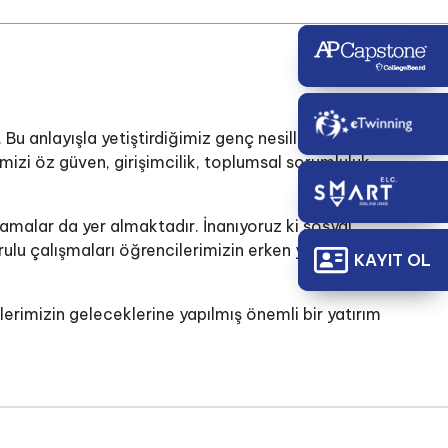
 Bu anlayışla yetiştirdiğimiz genç nesillere yaşam
mizi öz güven, girişimcilik, toplumsal sorumluluk,
amalar da yer almaktadır. İnanıyoruz ki sosyal
rulu çalışmaları öğrencilerimizin erken yaşlarda
KAYIT OL
erimizin geleceklerine yapılmış önemli bir yatırım