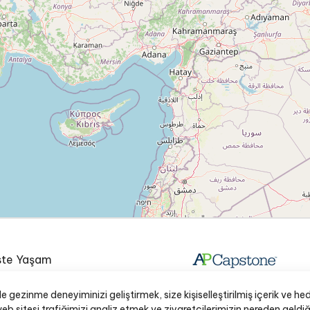
te Yaşam
e Lisesi Okul Radyosu
gezinme deneyiminizi geliştirmek, size kişiselleştirilmiş içerik ve hed
aynakları
b sitesi trafiğimizi analiz etmek ve ziyaretçilerimizin nereden geldi