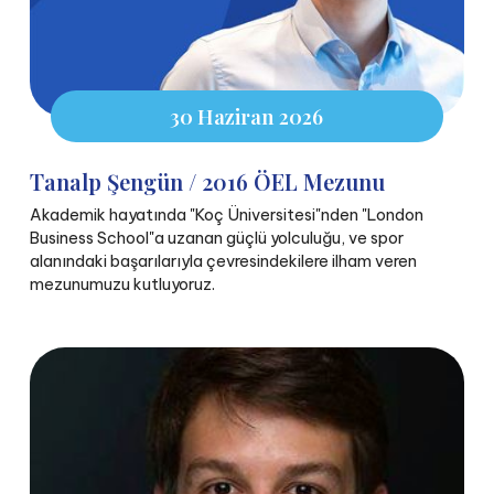
30 Haziran 2026
Tanalp Şengün / 2016 ÖEL Mezunu
Akademik hayatında "Koç Üniversitesi"nden "London
Business School"a uzanan güçlü yolculuğu, ve spor
alanındaki başarılarıyla çevresindekilere ilham veren
mezunumuzu kutluyoruz.