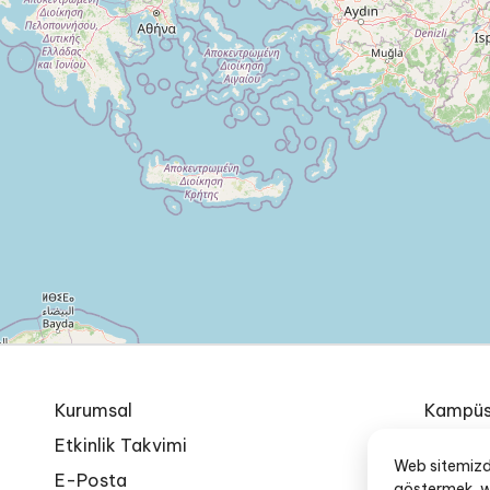
Kurumsal
Kampüs
Etkinlik Takvimi
Özel Eg
Web sitemizde 
E-Posta
İnsan K
göstermek, we