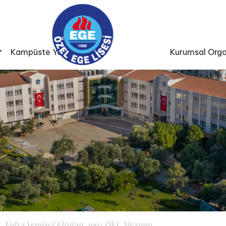
Kampüste Yaşam
Kurumsal Orga
Fulya Yemişçi Eltutan, 1994 ÖEL Mezunu