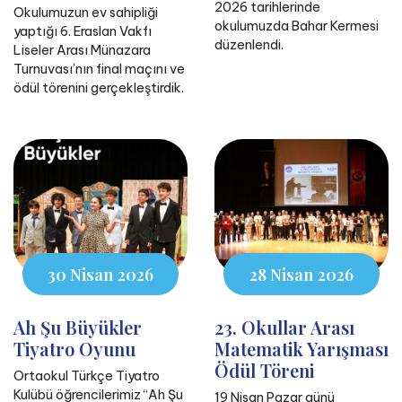
2026 tarihlerinde
Okulumuzun ev sahipliği
okulumuzda Bahar Kermesi
yaptığı 6. Eraslan Vakfı
düzenlendi.
Liseler Arası Münazara
Turnuvası’nın final maçını ve
ödül törenini gerçekleştirdik.
30 Nisan 2026
28 Nisan 2026
Ah Şu Büyükler
23. Okullar Arası
Tiyatro Oyunu
Matematik Yarışması
Ödül Töreni
Ortaokul Türkçe Tiyatro
Kulübü öğrencilerimiz “Ah Şu
19 Nisan Pazar günü