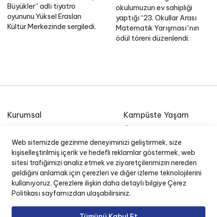
Büyükler” adlı tiyatro
okulumuzun ev sahipliği
oyununu Yüksel Eraslan
yaptığı “23. Okullar Arası
Kültür Merkezinde sergiledi.
Matematik Yarışması”nın
ödül töreni düzenlendi.
Kurumsal
Kampüste Yaşam
Etkinlik Takvimi
Özel Ege Lisesi Okul
Radyosu
Web sitemizde gezinme deneyiminizi geliştirmek, size
E-Posta
kişiselleştirilmiş içerik ve hedefli reklamlar göstermek, web
İnsan Kaynakları
sitesi trafiğimizi analiz etmek ve ziyaretçilerimizin nereden
Okul Yönetim Sistemi (O
geldiğini anlamak için çerezleri ve diğer izleme teknolojilerini
kullanıyoruz. Çerezlere ilişkin daha detaylı bilgiye Çerez
Politikası sayfamızdan ulaşabilirsiniz.
Tümünü Kabul Et