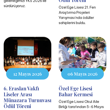
geleneğimizi YKS 2026 ile
sürdürüyoruz.
Özel Ege Lisesi 21. Fen
Araştırma Projeleri
Yarışması’nda ödüller
sahiplerini buldu.
12 Mayıs 2026
06 Mayıs 2026
6. Eraslan Vakfı
Özel Ege Lisesi
Liseler Arası
Bahar Kermesi
Münazara Turnuvası
Özel Ege Lisesi Okul Aile
Ödül Töreni
Birliği tarafından 5-6 Mayıs